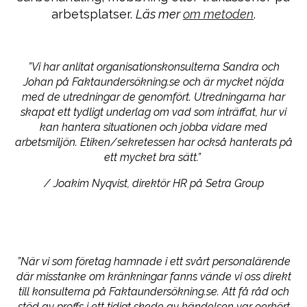
arbetsplatser.
Läs mer
om
metoden
.
”Vi har anlitat organisationskonsulterna Sandra och
Johan på
Faktaundersökning.se
och är mycket nöjda
med de utredningar de genomfört. Utredningarna har
skapat ett tydligt underlag om vad som inträffat, hur vi
kan hantera situationen och jobba vidare med
arbetsmiljön. Etiken/sekretessen har också hanterats på
ett mycket bra sätt.”
/ Joakim Nyqvist, direktör HR på Setra Group
”När vi som företag hamnade i ett svårt personalärende
där misstanke om kränkningar fanns vände vi oss direkt
till konsulterna på Faktaundersökning.se. Att få råd och
stöd av proffs i ett tidigt skede av händelsen var oerhört