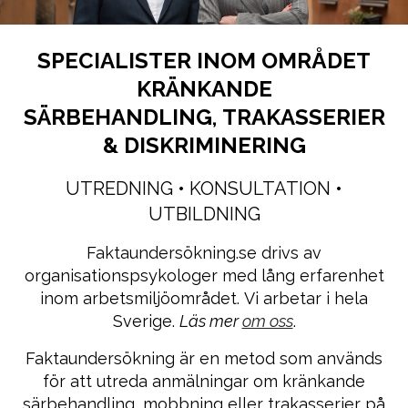
SPECIALISTER INOM OMRÅDET
KRÄNKANDE
SÄRBEHANDLING
TRAKASSERIER
,
& DISKRIMINERING
UTREDNING • KONSULTATION •
UTBILDNING
Faktaundersökning.se drivs av
organisationspsykologer med lång erfarenhet
inom
arbetsmiljöområdet.
Vi
arbetar i hela
Sverige
.
Läs mer
om oss
.
Faktaundersökning är en metod som används
för att utreda anmälningar om kränkande
särbehandling, mobbning eller trakasserier på